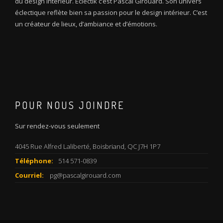
du design intérieur. Éclectik c’est Pascal Girouard. Son univers
éclectique reflète bien sa passion pour le design intérieur. C’est
un créateur de lieux, d’ambiance et d’émotions.
POUR NOUS JOINDRE
Sur rendez-vous seulement
4045 Rue Alfred Laliberté, Boisbriand, QC J7H 1P7
Téléphone:
514 571-0839
Courriel:
pg@pascalgirouard.com